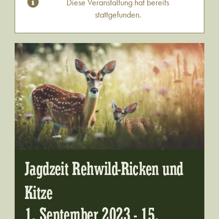
Diese Veranstaltung hat bereits
stattgefunden.
Jagdzeit Rehwild-Ricken und
Kitze
1. September 2023
-
15.