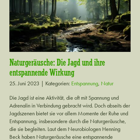
Naturgeräusche: Die Jagd und ihre
entspannende Wirkung
Naturgeräusche: Die Jagd und ihre
entspannende Wirkung
25. Juni 2023
|
Kategorien:
Entspannung
,
Natur
Die Jagd ist eine Aktivität, die oft mit Spannung und
Adrenalin in Verbindung gebracht wird. Doch abseits der
Jagdszenen bietet sie vor allem Momente der Ruhe und
Entspannung, insbesondere durch die Naturgeräusche,
die sie begleiten. Laut dem Neurobiologen Henning
Beck haben Naturgeräusche eine entspannende